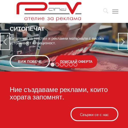
СИТОПЕЧАТ
Ситопечат за текстил и рекламни материали с висока
устойчивост и прецизност.
ВИЖ ПОВЕЧЕ
ПОИСКАЙ ОФЕРТА
1
2
3
4
5
6
Ние създаваме реклами, които
хората запомнят.
Свържи се с нас