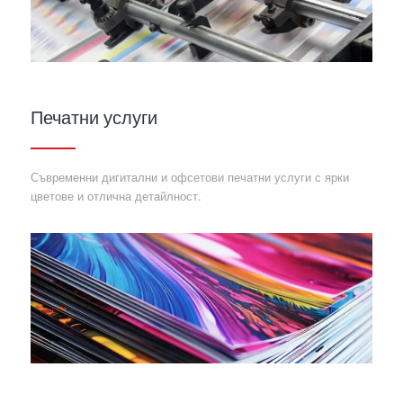
Печатни услуги
Съвременни дигитални и офсетови печатни услуги с ярки
цветове и отлична детайлност.