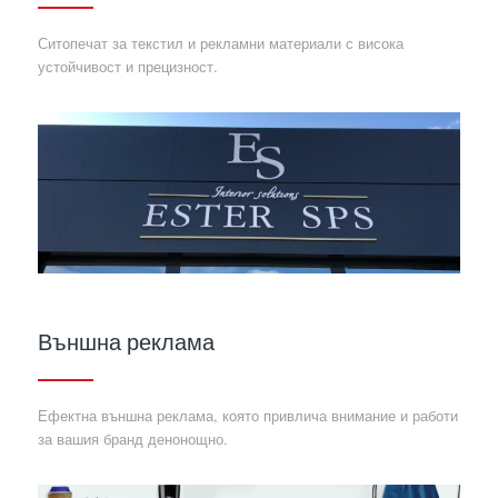
Ситопечат за текстил и рекламни материали с висока
устойчивост и прецизност.
Външна реклама
Ефектна външна реклама, която привлича внимание и работи
за вашия бранд денонощно.